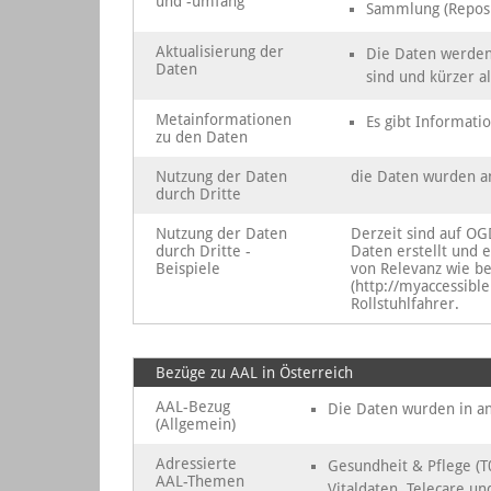
und -umfang
Sammlung (Reposi
Aktualisierung der
Die Daten werden 
Daten
sind und kürzer al
Metainformationen
Es gibt Informati
zu den Daten
Nutzung der Daten
die Daten wurden an
durch Dritte
Nutzung der Daten
Derzeit sind auf OG
durch Dritte -
Daten erstellt und 
Beispiele
von Relevanz wie be
(http://myaccessib
Rollstuhlfahrer.
Bezüge zu AAL in Österreich
AAL-Bezug
Die Daten wurden in a
(Allgemein)
Adressierte
Gesundheit & Pflege (T
AAL-Themen
Vitaldaten, Telecare un