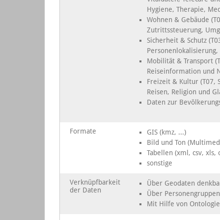
Hygiene, Therapie, Med
Wohnen & Gebäude (T02
Zutrittssteuerung, Umg
Sicherheit & Schutz (T
Personenlokalisierung
Mobilität & Transport 
Reiseinformation und N
Freizeit & Kultur (T07,
Reisen, Religion und Gl
Daten zur Bevölkerungs
Formate
GIS (kmz, ...)
Bild und Ton (Multimedi
Tabellen (xml, csv, xls, o
sonstige
Verknüpfbarkeit
Über Geodaten denkba
der Daten
Über Personengruppen
Mit Hilfe von Ontolog