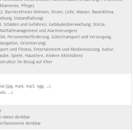
ikamente, Pflege)
, Barrierefreies Wohnen, Strom, Licht, Wasser, Raumklima,
ebung, Instandhaltung)
03, Schäden und Gefahren, Gebäudeüberwachung, Stürze,
, Notfallmanagement und Alarmierungen)
(T04, Personenbeförderung, Gütertransport und Versorgung,
avigation, Orientierung)
 Sport und Fitness, Entertainment und Mediennutzung, Kultur,
aube, Spiele, Haustiere, Andere Aktivitäten)
struktur im Bezug auf Alter
a) (jpg, mp4, mp3, ogg, ...)
ds, ...)
r
/-daten denkbar
ien/Taxonomie denkbar