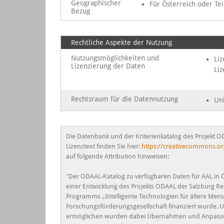
Geographischer
Für Österreich oder Tei
Bezug
Rechtliche Aspekte der Nutzung
Nutzungsmöglichkeiten und
Liz
Lizenzierung der Daten
Liz
Rechtsraum für die Datennutzung
Un
Die Datenbank und der Kriterienkatalog des Projekt O
Lizenztext finden Sie hier:
https://creativecommons.org
auf folgende Attribution hinweisen:
"Der ODAAL-Katalog zu verfügbaren Daten für AAL in Ö
einer Entwicklung des Projekts ODAAL der Salzburg Re
Programms „Intelligente Technologien für ältere Men
Forschungsförderungsgesellschaft finanziert wurde.
ermöglichen wurden dabei Übernahmen und Anpassun