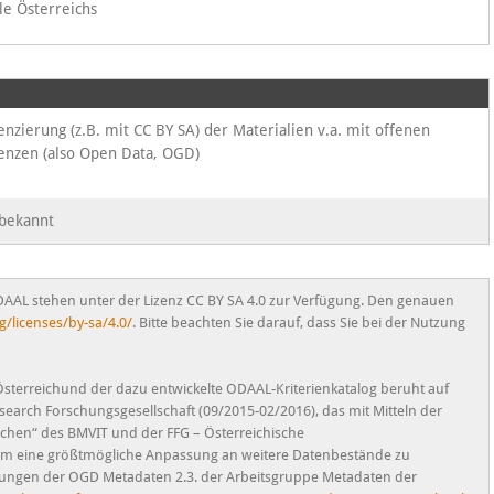
le Österreichs
enzierung (z.B. mit CC BY SA) der Materialien v.a. mit offenen
enzen (also Open Data, OGD)
bekannt
DAAL stehen unter der Lizenz CC BY SA 4.0 zur Verfügung. Den genauen
/licenses/by-sa/4.0/
. Bitte beachten Sie darauf, dass Sie bei der Nutzung
sterreichund der dazu entwickelte ODAAL-Kriterienkatalog beruht auf
search Forschungsgesellschaft (09/2015-02/2016), das mit Mitteln der
schen“ des BMVIT und der FFG – Österreichische
 Um eine größtmögliche Anpassung an weitere Datenbestände zu
gen der OGD Metadaten 2.3. der Arbeitsgruppe Metadaten der