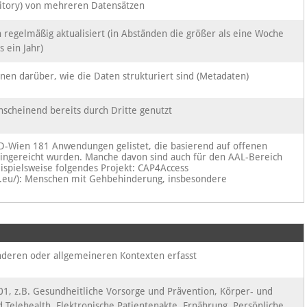
tory) von mehreren Datensätzen
regelmäßig aktualisiert (in Abständen die größer als eine Woche
s ein Jahr)
onen darüber, wie die Daten strukturiert sind (Metadaten)
scheinend bereits durch Dritte genutzt
D-Wien 181 Anwendungen gelistet, die basierend auf offenen
eingereicht wurden. Manche davon sind auch für den AAL-Bereich
ispielsweise folgendes Projekt: CAP4Access
le.eu/): Menschen mit Gehbehinderung, insbesondere
nderen oder allgemeineren Kontexten erfasst
01, z.B. Gesundheitliche Vorsorge und Prävention, Körper- und
d Telehealth, Elektronische Patientenakte, Ernährung, Persönliche