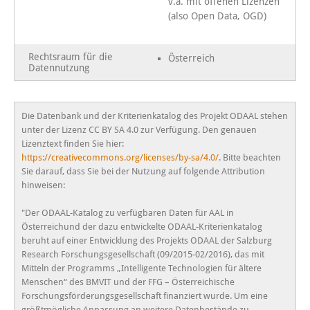
v.a. mit offenen Lizenzen
(also Open Data, OGD)
Rechtsraum für die
Österreich
Datennutzung
Die Datenbank und der Kriterienkatalog des Projekt ODAAL stehen
unter der Lizenz CC BY SA 4.0 zur Verfügung. Den genauen
Lizenztext finden Sie hier:
https://creativecommons.org/licenses/by-sa/4.0/
. Bitte beachten
Sie darauf, dass Sie bei der Nutzung auf folgende Attribution
hinweisen:
"Der ODAAL-Katalog zu verfügbaren Daten für AAL in
Österreichund der dazu entwickelte ODAAL-Kriterienkatalog
beruht auf einer Entwicklung des Projekts ODAAL der Salzburg
Research Forschungsgesellschaft (09/2015-02/2016), das mit
Mitteln der Programms „Intelligente Technologien für ältere
Menschen“ des BMVIT und der FFG – Österreichische
Forschungsförderungsgesellschaft finanziert wurde. Um eine
größtmögliche Anpassung an weitere Datenbestände zu