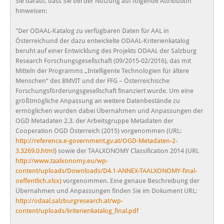
Sie darauf, dass Sie bei der Nutzung auf folgende Attribution
hinweisen:
"Der ODAAL-Katalog zu verfügbaren Daten für AAL in
Österreichund der dazu entwickelte ODAAL-Kriterienkatalog
beruht auf einer Entwicklung des Projekts ODAAL der Salzburg
Research Forschungsgesellschaft (09/2015-02/2016), das mit
Mitteln der Programms „Intelligente Technologien für ältere
Menschen“ des BMVIT und der FFG – Österreichische
Forschungsförderungsgesellschaft finanziert wurde. Um eine
größtmögliche Anpassung an weitere Datenbestände zu
ermöglichen wurden dabei Übernahmen und Anpassungen der
OGD Metadaten 2.3. der Arbeitsgruppe Metadaten der
Cooperation OGD Österreich (2015) vorgenommen (URL:
http://reference.e-government.gv.at/OGD-Metadaten-2-
3.3269.0.html
) sowie der TAALXONOMY Classification 2014 (URL
http://www.taalxonomy.eu/wp-
content/uploads/Downloads/D4.1-ANNEX-TAALXONOMY-final-
oeffentlich.xlsx)
vorgenommen. Eine genaue Beschreibung der
Übernahmen und Anpassungen finden Sie im Dokument URL:
http://odaal.salzburgresearch.at/wp-
content/uploads/kriterienkatalog_final.pdf